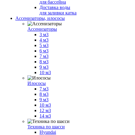
для бассейна
Доставка воды
для заливки катка
Ассенизаторы, илососы
Ассенизаторы
3 м3
4 м3
5 м3
6 м3
7 м3
8 м3
9 м3
10 м3
Илососы
7 м3
8 м3
9 м3
10 м3
12 м3
14 м3
Техника по шасси
Hyundai