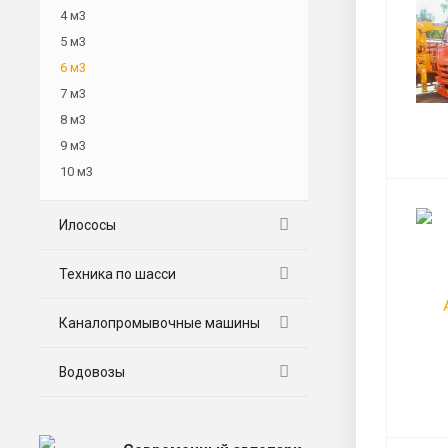
4 м3
5 м3
6 м3
7 м3
8 м3
9 м3
10 м3
Илососы
Техника по шасси
Каналопромывочные машины
Водовозы