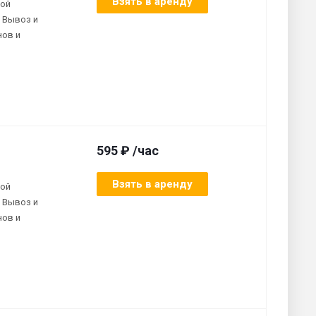
Взять в аренду
ной
 Вывоз и
нов и
595 ₽ /час
Взять в аренду
ной
 Вывоз и
нов и