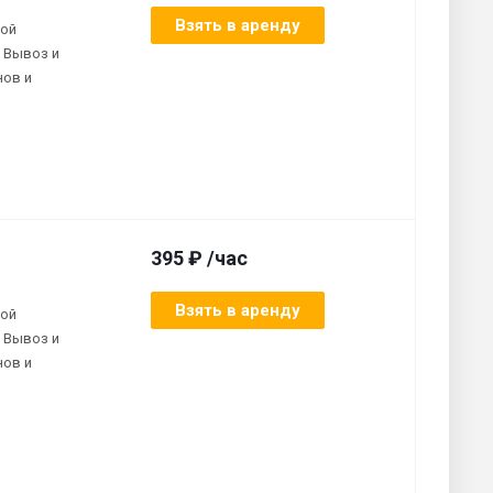
Взять в аренду
ной
 Вывоз и
нов и
395 ₽ /час
Взять в аренду
ной
 Вывоз и
нов и