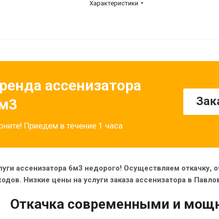
Характеристики
ренда ассенизатора
Зак
м3
оните! Приедем в течение 1 часа
луги ассенизатора 6м3 недорого! Осуществляем откачку, 
ходов. Низкие цены на услуги заказа ассенизатора в Павл
Откачка современными и мощ