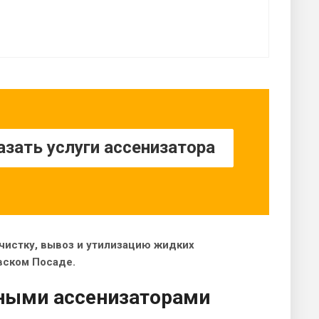
азать услуги ассенизатора
очистку, вывоз и утилизацию жидких
овском Посаде.
ными ассенизаторами