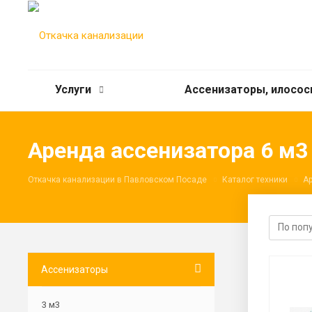
Услуги
Ассенизаторы, илосо
Аренда ассенизатора 6 м3
Откачка канализации в Павловском Посаде
Каталог техники
А
Ассенизаторы
3 м3