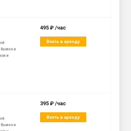
495 ₽ /час
Взять в аренду
ной
 Вывоз и
нов и
395 ₽ /час
Взять в аренду
ной
 Вывоз и