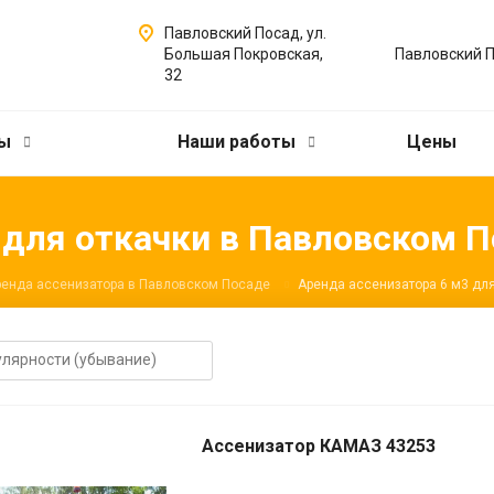
Павловский Посад, ул.
Большая Покровская,
32
сы
Наши работы
Цены
 для откачки в Павловском 
ренда ассенизатора в Павловском Посаде
Аренда ассенизатора 6 м3 дл
Ассенизатор КАМАЗ 43253