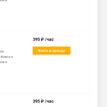
нов и
395 ₽ /час
Взять в аренду
ной
 Вывоз и
нов и
395 ₽ /час