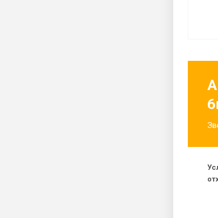
А
6
Зв
Ус
от