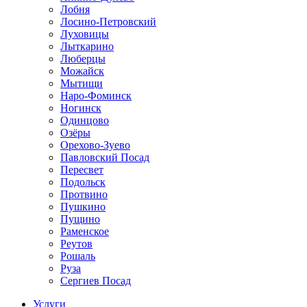
Лобня
Лосино-Петровский
Луховицы
Лыткарино
Люберцы
Можайск
Мытищи
Наро-Фоминск
Ногинск
Одинцово
Озёры
Орехово-Зуево
Павловский Посад
Пересвет
Подольск
Протвино
Пушкино
Пущино
Раменское
Реутов
Рошаль
Руза
Сергиев Посад
Услуги