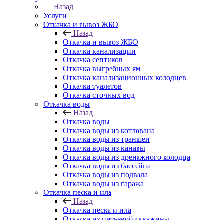
Назад
Услуги
Откачка и вывоз ЖБО
Назад
Откачка и вывоз ЖБО
Откачка канализации
Откачка септиков
Откачка выгребных ям
Откачка канализационных колодцев
Откачка туалетов
Откачка сточных вод
Откачка воды
Назад
Откачка воды
Откачка воды из котлована
Откачка воды из траншеи
Откачка воды из канавы
Откачка воды из дренажного колодца
Откачка воды из бассейна
Откачка воды из подвала
Откачка воды из гаража
Откачка песка и ила
Назад
Откачка песка и ила
Откачка из питьевой скважины