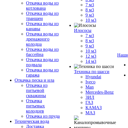
Откачка воды из
7 м3
котлована
8 м3
Откачка воды из
9 м3
траншеи
10 м3
Откачка воды из
канавы
Илососы
Откачка воды из
7 м3
дренажного
8 м3
колодца
9 м3
Откачка воды из
10 м3
бассейна
Наши
12 м3
Откачка воды из
14 м3
подвала
Откачка воды из
Техника по шасси
гаража
Hyundai
Откачка песка и ила
Iveco
Откачка из
Man
питьевой
Mercedes-Benz
скважины
ЗИЛ
Откачка
ГАЗ
питьевых
КАМАЗ
колодцев
МАЗ
Откачка из пруда
Техническая вода
Доставка