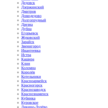
Дедовск
Дзержинский
Дмитров
Домодедово
Долгопрудный
Дрезна
Дубна
Егорьевск
Жуковский
Зарайск
Звенигород
Ивантеевка
Истра
Кашира
Клин
Коломна
Королёв
Котельники
Красноармейск
Красногорск
Краснозаводск
Краснознаменск
Кубинка
Куровское
Ликино-Дулёво