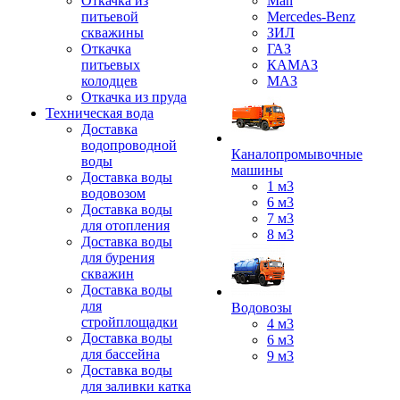
Откачка из
Man
питьевой
Mercedes-Benz
скважины
ЗИЛ
Откачка
ГАЗ
питьевых
КАМАЗ
колодцев
МАЗ
Откачка из пруда
Техническая вода
Доставка
водопроводной
Каналопромывочные
воды
машины
Доставка воды
1 м3
водовозом
6 м3
Доставка воды
7 м3
для отопления
8 м3
Доставка воды
для бурения
скважин
Доставка воды
для
Водовозы
стройплощадки
4 м3
Доставка воды
6 м3
для бассейна
9 м3
Доставка воды
для заливки катка