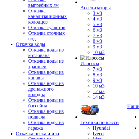
выгребных ям
Ассенизаторы
Откачка
3 м3
канализационных
4 м3
колодцев
5 м3
Откачка туалетов
6 м3
Откачка сточных
7 м3
вод
8 м3
Откачка воды
9 м3
Откачка воды из
10 м3
котлована
Откачка воды из
Илососы
траншеи
7 м3
Откачка воды из
8 м3
канавы
9 м3
Откачка воды из
10 м3
дренажного
12 м3
колодца
14 м3
Откачка воды из
бассейна
Наши
Откачка воды из
подвала
Откачка воды из
Техника по шасси
гаража
Hyundai
Откачка песка и ила
Iveco