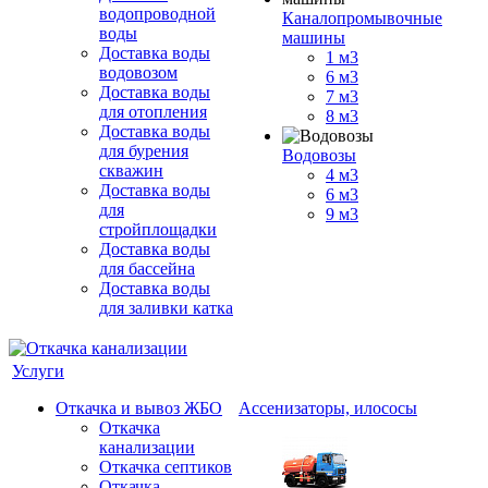
водопроводной
Каналопромывочные
воды
машины
Доставка воды
1 м3
водовозом
6 м3
Доставка воды
7 м3
для отопления
8 м3
Доставка воды
для бурения
Водовозы
скважин
4 м3
Доставка воды
6 м3
для
9 м3
стройплощадки
Доставка воды
для бассейна
Доставка воды
для заливки катка
Услуги
Откачка и вывоз ЖБО
Ассенизаторы, илососы
Откачка
канализации
Откачка септиков
Откачка