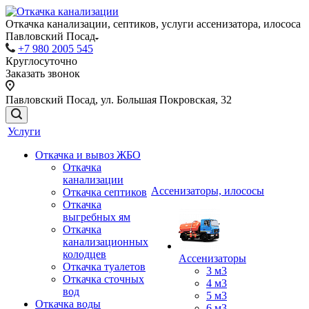
Откачка канализации, септиков, услуги ассенизатора, илососа
Павловский Посад
+7 980 2005 545
Круглосуточно
Заказать звонок
Павловский Посад, ул. Большая Покровская, 32
Услуги
Откачка и вывоз ЖБО
Откачка
канализации
Ассенизаторы, илососы
Откачка септиков
Откачка
выгребных ям
Откачка
канализационных
колодцев
Ассенизаторы
Откачка туалетов
3 м3
Откачка сточных
4 м3
вод
5 м3
Откачка воды
6 м3