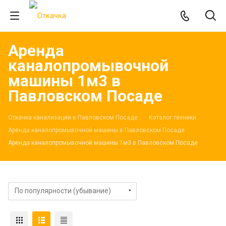
Аренда
каналопромывочной
машины 1м3 в
Павловском Посаде
Откачка канализации в Павловском Посаде
Каталог техники
Аренда каналопромывочной машины в Павловском Посаде
Аренда каналопромывочной машины 1м3 в Павловском Посаде