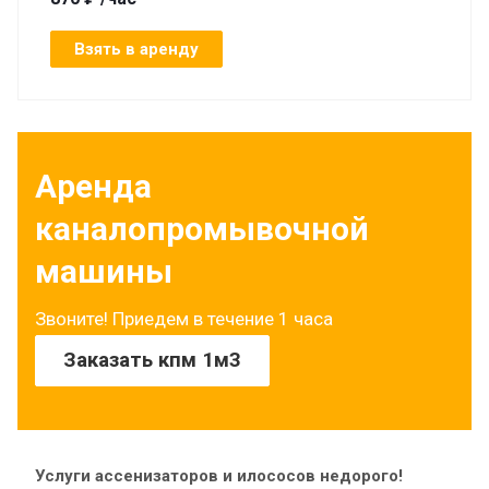
Взять в аренду
Аренда
каналопромывочной
машины
Звоните! Приедем в течение 1 часа
Заказать кпм 1м3
Услуги ассенизаторов и илососов недорого!